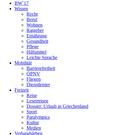
BW`17
Wissen
Recht
Beruf
Wohnen
Ratgeber
Ernährung
Gesundheit
Pflege
Hilfsmittel
Leichte Sprache
Mobilität
Barrierefreiheit
ÖPNV
Fliegen
Dienstleister
Freizeit
Reise
Leserreisen
Dossier: Urlaub in Griechenland
Sport
Paralympics
Kultur
Medien
Verbandsleben