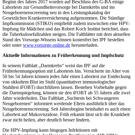
Beginn des Jahres 2017 wurden auf Beschluss des G-BA einige
Labortests zur Gesundheitsvorsorge bei Darmkrebs und ins
Neugeborenenscreening neu in den Leistungskatalog der
Gesetzlichen Krankenversicherung aufgenommen. Die Ständige
Impfkommission (STIKO) empfiehlt zudem inzwischen eine HPV-
Impfung für Mädchen und das Robert Koch Institut berichtet, dass
die Tuberkulosefallzahlen steigen. Die Faltblätter mit dem aktuellen
Stand des Vorsorge-Wissens können kostenfrei bei IPF bestellen
oder unter
www.vorsorge-online.de
herunterladen.
Aktuelle Informationen zu Früherkennung und Impfschutz
In seinem Faltblatt „Darmkrebs“ weist das IPF auf die
Früherkennungsoption mit Labortests hin. Versicherte im Alter von
50 bis 54 Jahren können jedes Jahr einen Labortest zur Entdeckung
von okkultem Blut im Stuhl (quantitativer immunologischer
Stuhltest iFOBT) durchführen lassen. Bestehen Vorbehalte gegen
die Darmspiegelung, können sie den iFOBT ab 55 Jahren alle zwei
Jahre wiederholen. Das Faltblatt „Suchtests bei Schwangeren
Neugeborenen“ informiert werdende Eltern ausführlich über das
Neugeborenenscreening. Seit Jahresbeginn beinhaltet es auch einen
Labortest auf Mukoviszidose. Früh erkannt lässt sich die Krankheit
zwar nicht heilen, aber deutlich besser lindern.
Die HPV-Impfung kann hingegen Infektionen mit