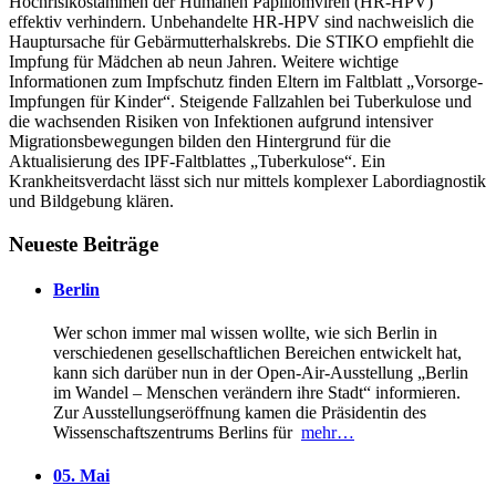
Hochrisikostämmen der Humanen Papillomviren (HR-HPV)
effektiv verhindern. Unbehandelte HR-HPV sind nachweislich die
Hauptursache für Gebärmutterhalskrebs. Die STIKO empfiehlt die
Impfung für Mädchen ab neun Jahren. Weitere wichtige
Informationen zum Impfschutz finden Eltern im Faltblatt „Vorsorge-
Impfungen für Kinder“. Steigende Fallzahlen bei Tuberkulose und
die wachsenden Risiken von Infektionen aufgrund intensiver
Migrationsbewegungen bilden den Hintergrund für die
Aktualisierung des IPF-Faltblattes „Tuberkulose“. Ein
Krankheitsverdacht lässt sich nur mittels komplexer Labordiagnostik
und Bildgebung klären.
Neueste Beiträge
Berlin
Wer schon immer mal wissen wollte, wie sich Berlin in
verschiedenen gesellschaftlichen Bereichen entwickelt hat,
kann sich darüber nun in der Open-Air-Ausstellung „Berlin
im Wandel – Menschen verändern ihre Stadt“ informieren.
Zur Ausstellungseröffnung kamen die Präsidentin des
Wissenschaftszentrums Berlins für
mehr…
05. Mai