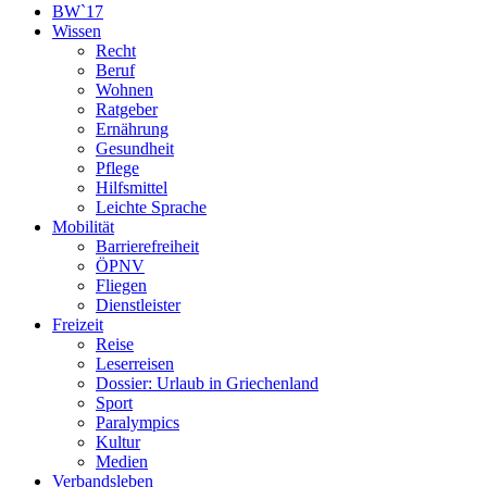
BW`17
Wissen
Recht
Beruf
Wohnen
Ratgeber
Ernährung
Gesundheit
Pflege
Hilfsmittel
Leichte Sprache
Mobilität
Barrierefreiheit
ÖPNV
Fliegen
Dienstleister
Freizeit
Reise
Leserreisen
Dossier: Urlaub in Griechenland
Sport
Paralympics
Kultur
Medien
Verbandsleben