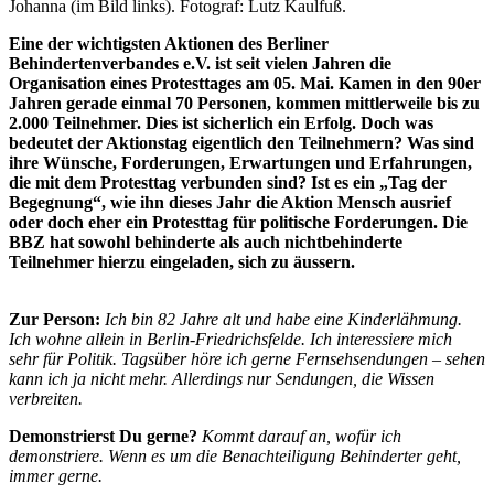
Johanna (im Bild links). Fotograf: Lutz Kaulfuß.
Eine der wichtigsten Aktionen des Berliner
Behindertenverbandes e.V. ist seit vielen Jahren die
Organisation eines Protesttages am 05. Mai. Kamen in den 90er
Jahren gerade einmal 70 Personen, kommen mittlerweile bis zu
2.000 Teilnehmer. Dies ist sicherlich ein Erfolg. Doch was
bedeutet der Aktionstag eigentlich den Teilnehmern? Was sind
ihre Wünsche, Forderungen, Erwartungen und Erfahrungen,
die mit dem Protesttag verbunden sind? Ist es ein „Tag der
Begegnung“, wie ihn dieses Jahr die Aktion Mensch ausrief
oder doch eher ein Protesttag für politische Forderungen. Die
BBZ hat sowohl behinderte als auch nichtbehinderte
Teilnehmer hierzu eingeladen, sich zu äussern.
Zur Person:
Ich bin 82 Jahre alt und habe eine Kinderlähmung.
Ich wohne allein in Berlin-Friedrichsfelde. Ich interessiere mich
sehr für Politik. Tagsüber höre ich gerne Fernsehsendungen – sehen
kann ich ja nicht mehr. Allerdings nur Sendungen, die Wissen
verbreiten.
Demonstrierst Du gerne?
Kommt darauf an, wofür ich
demonstriere. Wenn es um die Benachteiligung Behinderter geht,
immer gerne.