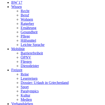
BW`17
Wissen
Recht
Beruf
Wohnen
Ratgeber
Ernährung
Gesundheit
Pflege
Hilfsmittel
Leichte Sprache
Mobilität
Barrierefreiheit
ÖPNV
Fliegen
Dienstleister
Freizeit
Reise
Leserreisen
Dossier: Urlaub in Griechenland
Sport
Paralympics
Kultur
Medien
Verbandsleben