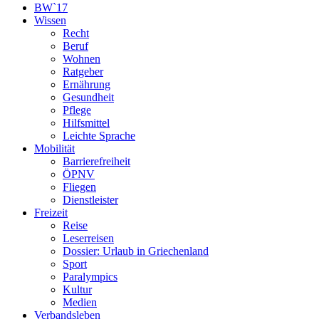
BW`17
Wissen
Recht
Beruf
Wohnen
Ratgeber
Ernährung
Gesundheit
Pflege
Hilfsmittel
Leichte Sprache
Mobilität
Barrierefreiheit
ÖPNV
Fliegen
Dienstleister
Freizeit
Reise
Leserreisen
Dossier: Urlaub in Griechenland
Sport
Paralympics
Kultur
Medien
Verbandsleben