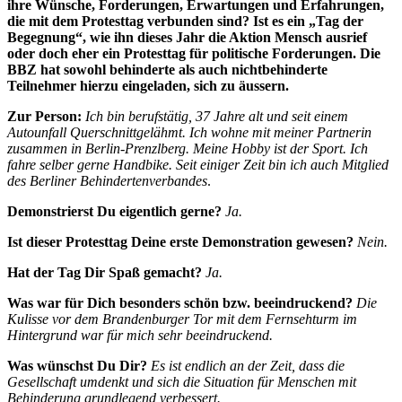
ihre Wünsche, Forderungen, Erwartungen und Erfahrungen,
die mit dem Protesttag verbunden sind? Ist es ein „Tag der
Begegnung“, wie ihn dieses Jahr die Aktion Mensch ausrief
oder doch eher ein Protesttag für politische Forderungen. Die
BBZ hat sowohl behinderte als auch nichtbehinderte
Teilnehmer hierzu eingeladen, sich zu äussern.
Zur Person:
Ich bin berufstätig, 37 Jahre alt und seit einem
Autounfall Querschnittgelähmt. Ich wohne mit meiner Partnerin
zusammen in Berlin-Prenzlberg. Meine Hobby ist der Sport. Ich
fahre selber gerne Handbike. Seit einiger Zeit bin ich auch Mitglied
des Berliner Behindertenverbandes
.
Demonstrierst Du eigentlich gerne?
Ja.
Ist dieser Protesttag Deine erste Demonstration gewesen?
Nein.
Hat der Tag Dir Spaß gemacht?
Ja.
Was war für Dich besonders schön bzw. beeindruckend?
Die
Kulisse vor dem Brandenburger Tor mit dem Fernsehturm im
Hintergrund war für mich sehr beeindruckend.
Was wünschst Du Dir?
Es ist endlich an der Zeit, dass die
Gesellschaft umdenkt und sich die Situation für Menschen mit
Behinderung grundlegend verbessert.