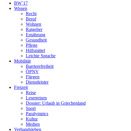
BW`17
Wissen
Recht
Beruf
Wohnen
Ratgeber
Ernährung
Gesundheit
Pflege
Hilfsmittel
Leichte Sprache
Mobilität
Barrierefreiheit
ÖPNV
Fliegen
Dienstleister
Freizeit
Reise
Leserreisen
Dossier: Urlaub in Griechenland
Sport
Paralympics
Kultur
Medien
Verbandsleben